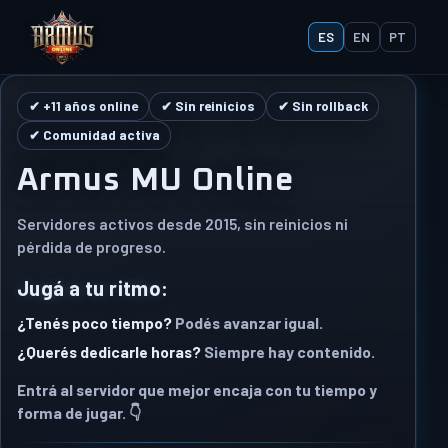
ES
EN
PT
✔ +11 años online
✔ Sin reinicios
✔ Sin rollback
✔ Comunidad activa
Armus MU Online
Servidores activos desde 2015, sin reinicios ni
pérdida de progreso.
Jugá a tu ritmo:
¿Tenés poco tiempo?
Podés avanzar igual.
¿Querés dedicarle horas?
Siempre hay contenido.
Entrá al servidor que mejor encaja con tu tiempo y
forma de jugar. 👇